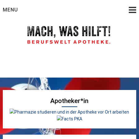
Skip
MENU
to
content
Wie werde ich Apotheker, PTA oder PKA
Berufswelt Apotheke –
Ein Service der
Apothekerkammer
Apotheker*in
Hamburg