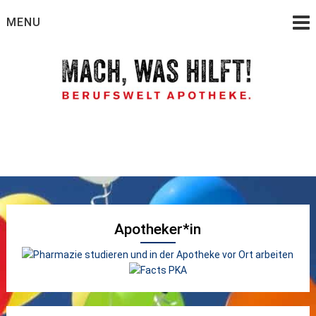
Skip
MENU
to
content
Wie werde ich Apotheker, PTA oder PKA
Berufswelt Apotheke –
Ein Service der
Apothekerkammer
Apotheker*in
Hamburg