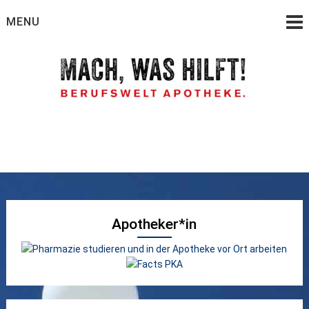
Skip
MENU
to
content
Wie werde ich Apotheker, PTA oder PKA
Berufswelt Apotheke –
Ein Service der
Apothekerkammer
Apotheker*in
Hamburg