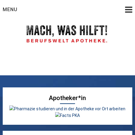
Skip
MENU
to
content
Wie werde ich Apotheker, PTA oder PKA
Berufswelt Apotheke –
Ein Service der
Apothekerkammer
Apotheker*in
Hamburg